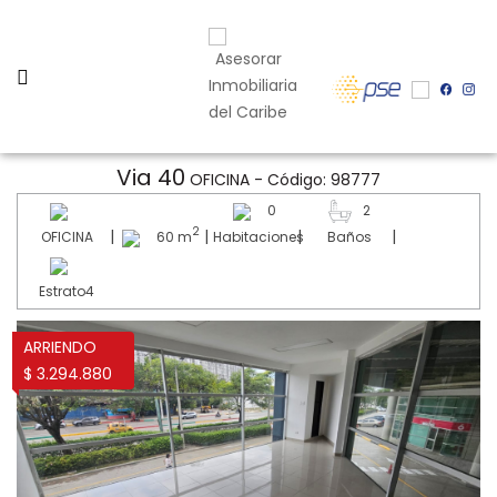
Via 40
OFICINA - Código: 98777
0
2
2
|
|
|
|
OFICINA
60 m
Habitaciones
Baños
Estrato4
ARRIENDO
$ 3.294.880