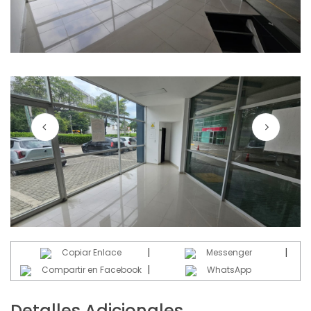
|
|
Copiar Enlace
Messenger
|
Compartir en Facebook
WhatsApp
Detalles Adicionales